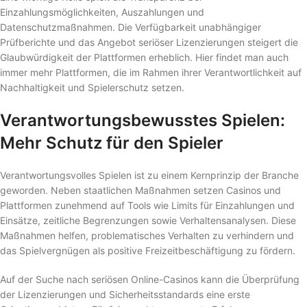
Einzahlungsmöglichkeiten, Auszahlungen und
Datenschutzmaßnahmen. Die Verfügbarkeit unabhängiger
Prüfberichte und das Angebot seriöser Lizenzierungen steigert die
Glaubwürdigkeit der Plattformen erheblich. Hier findet man auch
immer mehr Plattformen, die im Rahmen ihrer Verantwortlichkeit auf
Nachhaltigkeit und Spielerschutz setzen.
Verantwortungsbewusstes Spielen:
Mehr Schutz für den Spieler
Verantwortungsvolles Spielen ist zu einem Kernprinzip der Branche
geworden. Neben staatlichen Maßnahmen setzen Casinos und
Plattformen zunehmend auf Tools wie Limits für Einzahlungen und
Einsätze, zeitliche Begrenzungen sowie Verhaltensanalysen. Diese
Maßnahmen helfen, problematisches Verhalten zu verhindern und
das Spielvergnügen als positive Freizeitbeschäftigung zu fördern.
Auf der Suche nach seriösen Online-Casinos kann die Überprüfung
der Lizenzierungen und Sicherheitsstandards eine erste