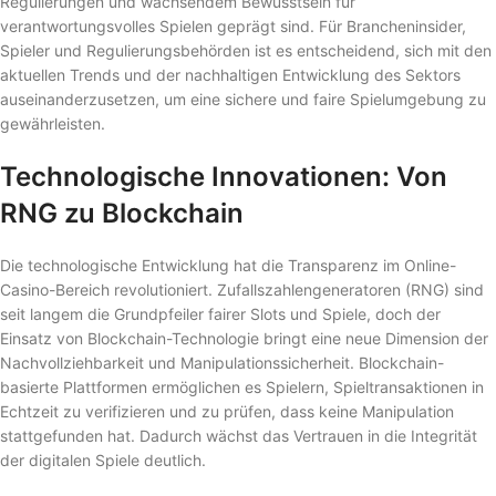
Regulierungen und wachsendem Bewusstsein für
verantwortungsvolles Spielen geprägt sind. Für Brancheninsider,
Spieler und Regulierungsbehörden ist es entscheidend, sich mit den
aktuellen Trends und der nachhaltigen Entwicklung des Sektors
auseinanderzusetzen, um eine sichere und faire Spielumgebung zu
gewährleisten.
Technologische Innovationen: Von
RNG zu Blockchain
Die technologische Entwicklung hat die Transparenz im Online-
Casino-Bereich revolutioniert. Zufallszahlengeneratoren (RNG) sind
seit langem die Grundpfeiler fairer Slots und Spiele, doch der
Einsatz von Blockchain-Technologie bringt eine neue Dimension der
Nachvollziehbarkeit und Manipulationssicherheit. Blockchain-
basierte Plattformen ermöglichen es Spielern, Spieltransaktionen in
Echtzeit zu verifizieren und zu prüfen, dass keine Manipulation
stattgefunden hat. Dadurch wächst das Vertrauen in die Integrität
der digitalen Spiele deutlich.