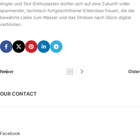
Angler und Slot-Enthusiasten dürfen sich auf eine Zukunft voller
spannender, technisch fortgeschrittener Erlebnisse freuen, die die
bewährte Liebe zum Wasser und das Streben nach Glück digital
verbinden.
Newer
Older
OUR CONTACT
Facebook