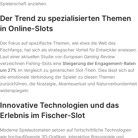
Spielerschaft anziehen.
Der Trend zu spezialisierten Themen
in Online-Slots
Der Fokus auf spezifische Themen, wie etwa die Welt des
Fischfangs, hat sich als strategischer Vorteil für Entwickler erwiesen.
Laut einer aktuellen Studie von
European Gaming Review
verzeichnen Fishing-Slots eine
Steigerung der Engagement-Raten
um 27%
im Vergleich zu generischen Slot-Titeln. Dies lässt sich auf
die emotionale Verbindung der Spieler zu diesen Themen
zurückführen, die Nostalgie, Abenteuerlust und Naturverbundenheit
widerspiegeln.
Innovative Technologien und das
Erlebnis im Fischer-Slot
Moderne Spielautomaten setzen auf fortschrittliche Technologien
wie hochauflösende 3D-Grafiken, interaktive Bonusspiele und