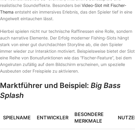
realistische Soundeffekte. Besonders bei
Video-Slot mit Fischer-
Thema
entsteht ein immersives Erlebnis, das den Spieler tief in eine
Angelwelt eintauchen lässt.
Hierbei spielen nicht nur technische Raffinessen eine Rolle, sondern
auch narrative Elemente. Der Erfolg moderner Fishing-Slots hängt
stark von einer gut durchdachten Storyline ab, die den Spieler
immer wieder zur Interaktion motiviert. Beispielsweise bietet der Slot
eine Reihe von Bonusfunktionen wie das “Fischer-Feature”, bei dem
Angelruten zufällig auf dem Bildschirm erscheinen, um spezielle
Ausbeuten oder Freispiele zu aktivieren.
Marktführer und Beispiel:
Big Bass
Splash
BESONDERE
SPIELNAME
ENTWICKLER
NUTZE
MERKMALE