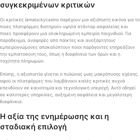
συγκεκριμένων κριτικών
Οι κριτικές lamaluckycasino παρέχουν μια αξιόπιστη εικόνα για το
ποιες πλατφόρμες διατηρούν υψηλά στάνταρ ασφαλείας και
ποιες προσφέρουν μια ολοκληρωμένη εμπειρία παιχνιδιού. Για
παράδειγμα, αναφορές από παίκτες και ανεξάρτητους
εμπειρογνώμονες αποκαλύπτουν ποιοι παράγοντες επηρεάζουν
την εμπιστοσύνη τους, όπως η διαφάνεια των όρων και η
ταχύτητα πληρωμών.
Επίσης, η αξιοπιστία γίνεται ο πυλώνας μιας μακρόπνοης σχέσης,
αφού οι πλατφόρμες που λαμβάνουν καλές κριτικές συχνά
επενδύουν σε καινοτομία και τεχνολογική υπεροχή. Αυτό οδηγεί
σε καλύτερες υπηρεσίες, αυξημένη ασφάλεια και μεγαλύτερη
διαφάνεια.
Η αξία της ενημέρωσης και η
σταδιακή επιλογή