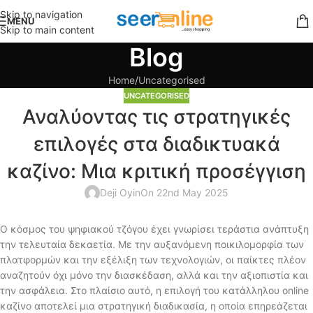
Skip to navigation
MENU
Skip to main content
Blog
Home
Uncategorised
UNCATEGORISED
Αναλύοντας τις στρατηγικές
επιλογές στα διαδικτυακά
καζίνο: Μια κριτική προσέγγιση
Deji Oyin
On 22nd May 2025
Ο κόσμος του ψηφιακού τζόγου έχει γνωρίσει τεράστια ανάπτυξη
την τελευταία δεκαετία. Με την αυξανόμενη ποικιλομορφία των
πλατφορμών και την εξέλιξη των τεχνολογιών, οι παίκτες πλέον
αναζητούν όχι μόνο την διασκέδαση, αλλά και την αξιοπιστία και
την ασφάλεια. Στο πλαίσιο αυτό, η επιλογή του κατάλληλου online
καζίνο αποτελεί μια στρατηγική διαδικασία, η οποία επηρεάζεται