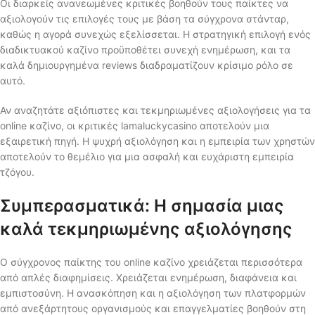
Οι διαρκείς ανανεωμένες κριτικές βοηθούν τους παίκτες να
αξιολογούν τις επιλογές τους με βάση τα σύγχρονα στάνταρ,
καθώς η αγορά συνεχώς εξελίσσεται. Η στρατηγική επιλογή ενός
διαδικτυακού καζίνο προϋποθέτει συνεχή ενημέρωση, και τα
καλά δημιουργημένα reviews διαδραματίζουν κρίσιμο ρόλο σε
αυτό.
Αν αναζητάτε αξιόπιστες και τεκμηριωμένες αξιολογήσεις για τα
online καζίνο, οι κριτικές lamaluckycasino αποτελούν μια
εξαιρετική πηγή. Η ψυχρή αξιολόγηση και η εμπειρία των χρηστών
αποτελούν το θεμέλιο για μια ασφαλή και ευχάριστη εμπειρία
τζόγου.
Συμπερασματικά: Η σημασία μιας
καλά τεκμηριωμένης αξιολόγησης
Ο σύγχρονος παίκτης του online καζίνο χρειάζεται περισσότερα
από απλές διαφημίσεις. Χρειάζεται ενημέρωση, διαφάνεια και
εμπιστοσύνη. Η ανασκόπηση και η αξιολόγηση των πλατφορμών
από ανεξάρτητους οργανισμούς και επαγγελματίες βοηθούν στη