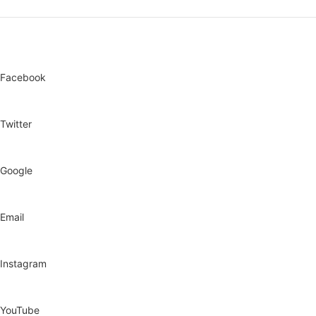
Facebook
Twitter
Google
Email
Instagram
YouTube