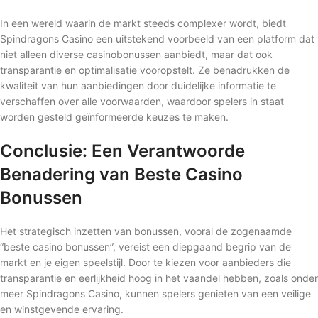
In een wereld waarin de markt steeds complexer wordt, biedt
Spindragons Casino een uitstekend voorbeeld van een platform dat
niet alleen diverse casinobonussen aanbiedt, maar dat ook
transparantie en optimalisatie vooropstelt. Ze benadrukken de
kwaliteit van hun aanbiedingen door duidelijke informatie te
verschaffen over alle voorwaarden, waardoor spelers in staat
worden gesteld geïnformeerde keuzes te maken.
Conclusie: Een Verantwoorde
Benadering van Beste Casino
Bonussen
Het strategisch inzetten van bonussen, vooral de zogenaamde
“beste casino bonussen”, vereist een diepgaand begrip van de
markt en je eigen speelstijl. Door te kiezen voor aanbieders die
transparantie en eerlijkheid hoog in het vaandel hebben, zoals onder
meer Spindragons Casino, kunnen spelers genieten van een veilige
en winstgevende ervaring.