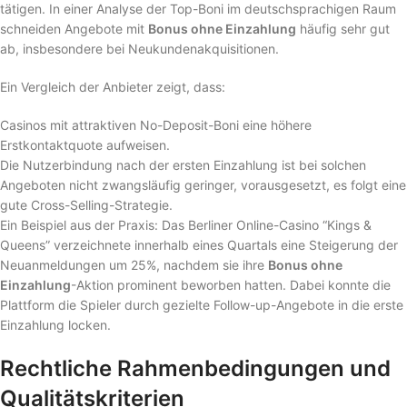
tätigen. In einer Analyse der Top-Boni im deutschsprachigen Raum
schneiden Angebote mit
Bonus ohne Einzahlung
häufig sehr gut
ab, insbesondere bei Neukundenakquisitionen.
Ein Vergleich der Anbieter zeigt, dass:
Casinos mit attraktiven No-Deposit-Boni eine höhere
Erstkontaktquote aufweisen.
Die Nutzerbindung nach der ersten Einzahlung ist bei solchen
Angeboten nicht zwangsläufig geringer, vorausgesetzt, es folgt eine
gute Cross-Selling-Strategie.
Ein Beispiel aus der Praxis: Das Berliner Online-Casino “Kings &
Queens” verzeichnete innerhalb eines Quartals eine Steigerung der
Neuanmeldungen um 25%, nachdem sie ihre
Bonus ohne
Einzahlung
-Aktion prominent beworben hatten. Dabei konnte die
Plattform die Spieler durch gezielte Follow-up-Angebote in die erste
Einzahlung locken.
Rechtliche Rahmenbedingungen und
Qualitätskriterien