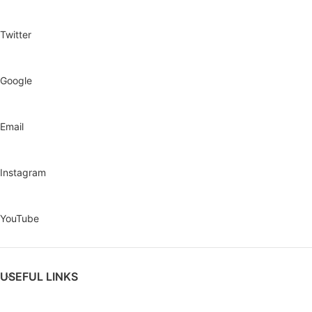
Twitter
Google
Email
Instagram
YouTube
USEFUL LINKS