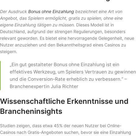
Der Ausdruck
Bonus ohne Einzahlung
bezeichnet eine Art von
Angebot, das Spielern ermöglicht, gratis zu spielen, ohne eine
eigene Einzahlung tätigen zu müssen.
Dieses Modell ist in
Deutschland, aufgrund der strengen Regulierungen, besonders
relevant geworden. Es bietet eine hervorragende Gelegenheit, neue
Nutzer anzuziehen und den Bekanntheitsgrad eines Casinos zu
steigern.
„Ein gut gestalteter Bonus ohne Einzahlung ist ein
effektives Werkzeug, um Spielers Vertrauen zu gewinnen
und die Conversion-Rate erheblich zu verbessern.“ –
Branchenexpertin Julia Richter
Wissenschaftliche Erkenntnisse und
Brancheninsights
Studien zeigen, dass etwa 45% der neuen Nutzer bei Online-
Casinos nach Gratis-Angeboten suchen, bevor sie eine Einzahlung