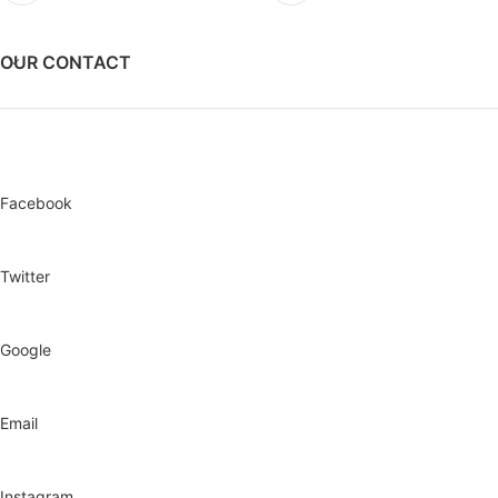
OUR CONTACT
Facebook
Twitter
Google
Email
Instagram