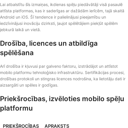
Lai atbalstītu šīs izmaiņas, ikdienas spēļu piedāvātāji visā pasaulē
attīsta platformas, kas ir saderīgas ar dažādām ierīcēm, tajā skaitā
Android un iOS. Šī tendence ir palielinājusi pieejamību un
iedzīvinājusi inovāciju dzirksti, ļaujot spēlētājiem piekļūt spēlēm
jebkurā laikā un vietā.
Drošība, licences un atbildīga
spēlēšana
Arī drošība ir kļuvusi par galveno faktoru, izstrādājot un attīstot
mobilo platformu tehnoloģisko infrastruktūru. Sertifikācijas procesi,
drošības protokoli un stingras licences nodrošina, ka lietotāju dati ir
aizsargāti un spēles ir godīgas.
Priekšrocības, izvēloties mobilo spēļu
platformu
PRIEKŠROCĪBAS
APRAKSTS