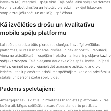
intelekta (AI) integrāciju spēļu vidē. Tajā pašā laikā spēļu platformas
turpina uzlabot drošību un lietotāju pieredzi, meklējot līdzsvaru
starp aizraujošu spēli un atbildīgu spēlēšanu.
Kā izvēlēties drošu un kvalitatīvu
mobilo spēļu platformu
Lai spēļu pieredze būtu pieredzes cienīga, ir svarīgi izvēlēties
platformas, kuras ir licencētas, drošas un nāk ar pozitīvu reputāciju.
Viena no aktuālākajām iespējām ir platforma, kurai ir piekļuve
kazino
spēļu katalogam
. Tajā pieejama daudzveidīga spēļu izvēle, un īpaši
vērts pieminēt iespēju lejupielādēt acegame aplikāciju android
ierīcēm – tas ir piemērots risinājums spēlētājiem, kas dod priekšroku
stabilai un personalizētai spēļu videi.
Padoms spēlētājiem:
Aizsargājiet savus datus un izvēlieties licenciētas platformas, kuras
ievēro atbildīgas spēlētāju aizsardzības standartu prasības.
Lejupielādēt acegame aplikāciju android ierīcēm
ir piemērs tam, kā