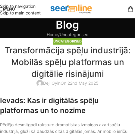
Skip to navigation
MENU
Skip to main content
Blog
Home
Uncategorised
UNCATEGORISED
Transformācija spēļu industrijā:
Mobilās spēļu platformas un
digitālie risinājumi
Deji Oyin
On 22nd May 2025
Ievads: Kas ir digitālās spēļu
platformas un to nozīme
Pēdējo desmitgadi raksturo dramatiskas izmaiņas azartspēļu
industrijā, gluži kā daudzās citās digitālās jomās. Ar mobilo ierīču