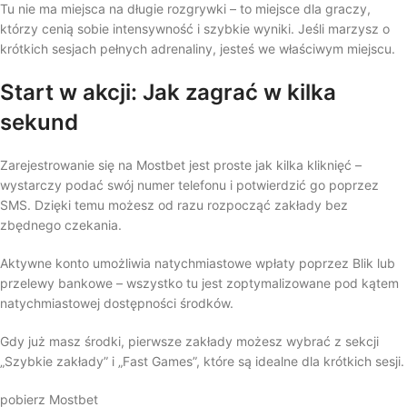
Tu nie ma miejsca na długie rozgrywki – to miejsce dla graczy,
którzy cenią sobie intensywność i szybkie wyniki. Jeśli marzysz o
krótkich sesjach pełnych adrenaliny, jesteś we właściwym miejscu.
Start w akcji: Jak zagrać w kilka
sekund
Zarejestrowanie się na Mostbet jest proste jak kilka kliknięć –
wystarczy podać swój numer telefonu i potwierdzić go poprzez
SMS. Dzięki temu możesz od razu rozpocząć zakłady bez
zbędnego czekania.
Aktywne konto umożliwia natychmiastowe wpłaty poprzez Blik lub
przelewy bankowe – wszystko tu jest zoptymalizowane pod kątem
natychmiastowej dostępności środków.
Gdy już masz środki, pierwsze zakłady możesz wybrać z sekcji
„Szybkie zakłady” i „Fast Games”, które są idealne dla krótkich sesji.
pobierz Mostbet