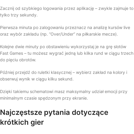
Zacznij od szybkiego logowania przez aplikację – zwykle zajmuje to
tylko trzy sekundy.
Pierwsza minuta po zalogowaniu przeznacz na analizę kursów live
oraz wybór zakładu (np. “Over/Under” na piłkarskie mecze).
Kolejne dwie minuty po obstawieniu wykorzystaj je na grę slotów
Fast Games – tu możesz wygrać jedną lub kilka rund w ciągu trzech
do pięciu obrotów.
Później przejdź do ruletki klasycznej – wybierz zakład na kolory i
obserwuj wynik w ciągu kilku sekund.
Dzięki takiemu schematowi masz maksymalny udział emocji przy
minimalnym czasie spędzonym przy ekranie.
Najczęstsze pytania dotyczące
krótkich gier