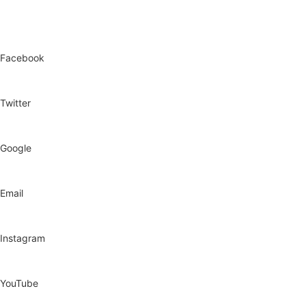
Facebook
Twitter
Google
Email
Instagram
YouTube