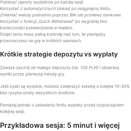
Pobierać raporty wydatków po każdej sesji
.
Korzystać z automatycznych blokad po osiągnięciu limitu
.
Zmieniać walutę pośrednio poprzez Blik lub przelewy bankowe
.
Korzystać z funkcji „Quick Withdrawal” po wygranej bez
konieczności potwierdzenia e-mailem
.
Dzięki temu masz pełną kontrolę nad tym, ile pieniędzy
przeznaczasz na grę w krótkich seansach.
Krótkie strategie depozytu vs wypłaty
Zawsze zacznij od małego depozytu (np. 100 PLN) i obserwuj
wyniki przez pierwszą minutę gry.
Jeśli zyski są wysokie, możesz zwiększyć stawkę o kolejne 10–20%
bez ryzyka utraty wszystkich środków.
Pamiętaj jednak o ustawieniu limitu wypłaty przed rozpoczęciem
kolejnej sesji.
Przykładowa sesja: 5 minut i więcej